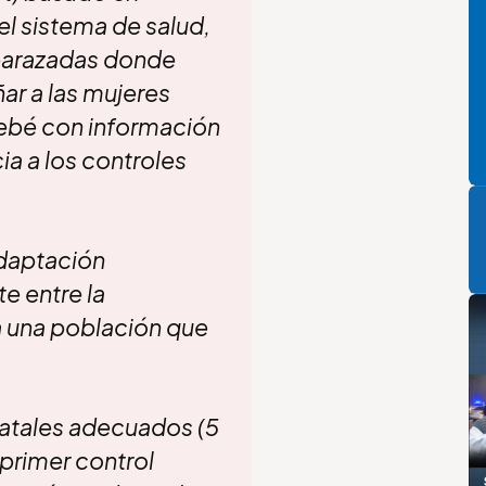
l sistema de salud,
mbarazadas donde
ar a las mujeres
bebé con información
ia a los controles
P
adaptación
e entre la
ra una población que
atales adecuados (5
primer control