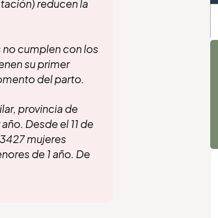
tación) reducen la
A
s no cumplen con los
ienen su primer
omento del parto.
ar, provincia de
año. Desde el 11 de
a 3427 mujeres
ores de 1 año. De