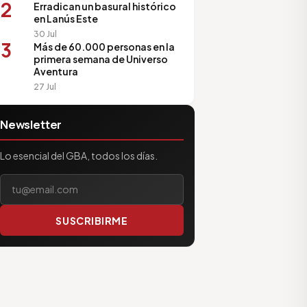
2
Erradican un basural histórico
en Lanús Este
30 Jul
3
Más de 60.000 personas en la
primera semana de Universo
Aventura
27 Jul
Newsletter
Lo esencial del GBA, todos los días.
Tu correo electrónico
SUSCRIBIRME