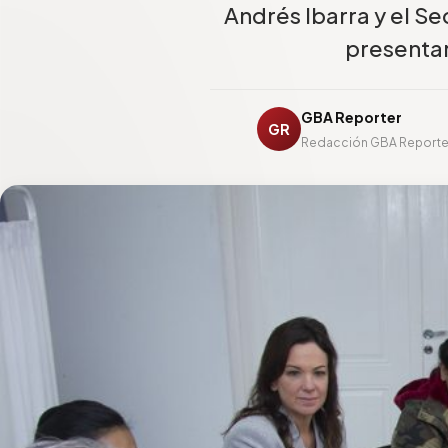
Andrés Ibarra y el Se
presentar
GBA Reporter
GR
Redacción GBA Reporte