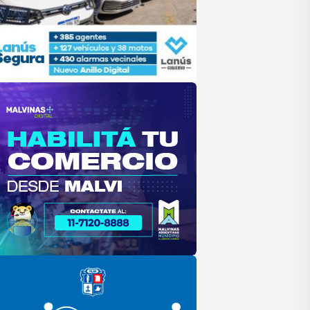
alvinas
lar