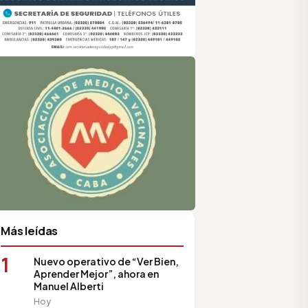
sociación de Medios Vecinales
Más leídas
1
Nuevo operativo de “Ver Bien,
Aprender Mejor”, ahora en
Manuel Alberti
Hoy