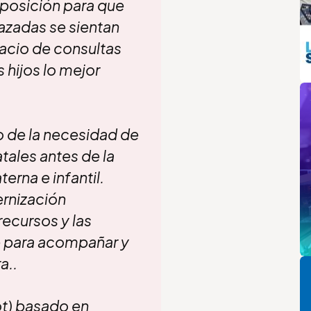
sposición para que
azadas se sientan
acio de consultas
 hijos lo mejor
m
o de la necesidad de
tales antes de la
erna e infantil.
rnización
ecursos y las
e para acompañar y
Pi
a..
bot) basado en