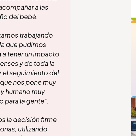
a acompañar a las
año del bebé.
q
stamos trabajando
 la que pudimos
a a tener un impacto
renses y de toda la
r el seguimiento del
o que nos pone muy
o y humano muy
L
 para la gente”.
s la decisión firme
sonas, utilizando