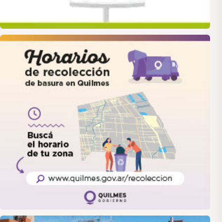
quilmes
LANUS