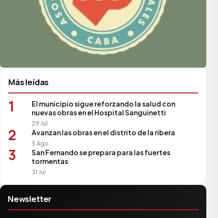
Más leídas
1
El municipio sigue reforzando la salud con
nuevas obras en el Hospital Sanguinetti
29 Jul
2
Avanzan las obras en el distrito de la ribera
5 Ago
3
San Fernando se prepara para las fuertes
tormentas
31 Jul
Newsletter