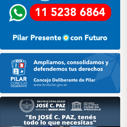
Pilar HCD