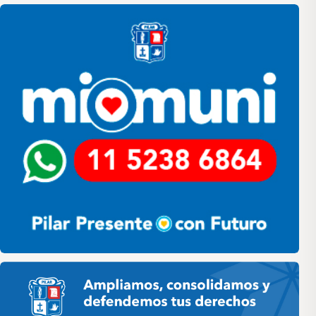
Pilar
Pilar HCD