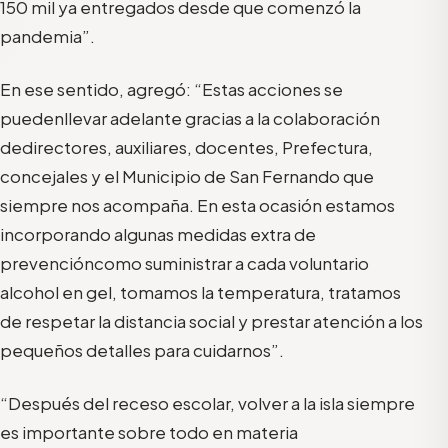
150 mil ya entregados desde que comenzó la
pandemia
”.
En ese sentido,
agreg
ó: “
Es
tas acciones
se
puede
n
llevar adelante gracias a la colaboraci
ón
de
directores, auxiliares
,
doce
ntes
,
P
refectura,
concejales
y el Municipio de San Fernando
que
siempre nos acompaña
.
En esta ocasión es
tamos
incorporando algunas medidas extra
de
prevención
como suministrar
a cada
voluntario
alcohol en gel
, tomamos la temperatura
, tratamos
de respetar
la distancia
social
y prestar
atenci
ón a
los
pequeños detalles para
cuidar
nos
”
.
“Después del receso escolar,
volver a
la isla
siempre
es
importante
sobre todo en materia