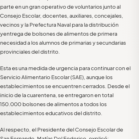
parte
en un gran operativo de voluntarios junto al
Consejo Escolar, docentes, auxiliares, concejales,
vecinos y la Prefectura Naval
para la distribución
y
entrega de bolsones de alimentos de primera
necesidad a los alumnos de primarias y secundarias
provinciales de
l
distrito.
Esta es
una medida de urgencia para continuar con el
Servicio Alimentario Escolar (SAE), aunque los
establecimientos se encuentren cerrados. Desde
el
inicio
de
la cuarentena
,
se
entregaron en total
15
0.000
bolsones de alimentos a
todos
los
establecimientos educativos del distrito
.
Al respecto, e
l Presidente del Consejo Escolar de
San Fernando, Matías Del Federico, explicó: