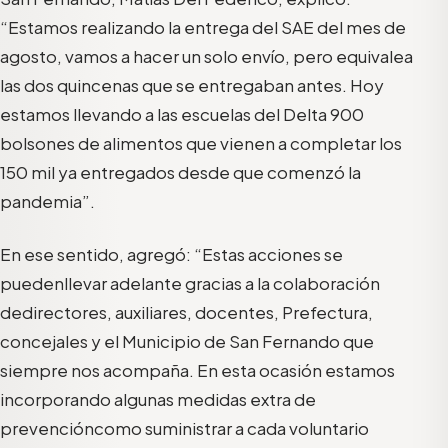
“
Estamos
realizando la
entrega del S
AE
del mes de
agosto, vamos a hacer
un
solo
envío, pero equivale
a
las dos quincenas que se entregaban antes. Hoy
estamos llevando a las escuelas del Delta 900
bolsones de alimentos que vienen a completar los
150 mil ya entregados desde que comenzó la
pandemia
”.
En ese sentido,
agreg
ó: “
Es
tas acciones
se
puede
n
llevar adelante gracias a la colaboraci
ón
de
directores, auxiliares
,
doce
ntes
,
P
refectura,
concejales
y el Municipio de San Fernando
que
siempre nos acompaña
.
En esta ocasión es
tamos
incorporando algunas medidas extra
de
prevención
como suministrar
a cada
voluntario