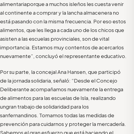
alimentaria
porque a muchos isleños les cuest
a venir
al continente a comprar y
la lancha almacenera no
está pasando con la
misma frecuencia
.
Por eso e
stos
alimentos
,
que les
llega a cada uno de los chicos
que
asisten a las
escuelas provinciales
,
son
de vital
importancia.
E
stamos muy contentos de a
cercarlos
nuevamente
”,
concluyó
el representante educativo
.
Por su parte, la concejal Ana Hansen,
que participó
de la jornada solidaria,
señaló: “
Desde el Concejo
Deliberante acompañamos nuevamente la entrega
de alimentos para las es
cuelas de I
sla
, realizando
un
gran
trabajo de
solidaridad
para
los
sanfernandinos. Tomamos todas las medidas de
prevención
para cuidarnos
y
proteger
la mercadería.
S
abemos el gran esfuerzo que está
haciendo
el