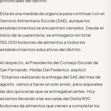
provinciales de
l
distrito.
Esta es
una medida de urgencia para continuar con el
Servicio Alimentario Escolar (SAE), aunque los
establecimientos se encuentren cerrados. Desde
el
inicio
de
la cuarentena
,
se
entregaron en total
15
0.000
bolsones de alimentos a
todos
los
establecimientos educativos del distrito
.
Al respecto, e
l Presidente del Consejo Escolar de
San Fernando, Matías Del Federico, explicó:
“
Estamos
realizando la
entrega del S
AE
del mes de
agosto, vamos a hacer
un
solo
envío, pero equivale
a
las dos quincenas que se entregaban antes. Hoy
estamos llevando a las escuelas del Delta 900
bolsones de alimentos que vienen a completar los