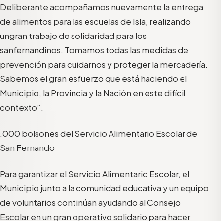
Deliberante acompañamos nuevamente la entrega
de alimentos para las es
cuelas de I
sla
, realizando
un
gran
trabajo de
solidaridad
para
los
sanfernandinos. Tomamos todas las medidas de
prevención
para cuidarnos
y
proteger
la mercadería.
S
abemos el gran esfuerzo que está
haciendo
el
Municipio, la Provincia y la Nación
en este
difícil
contexto
”.
.000 bolsones
del Servicio Alimentario Escolar de
San Fernando
Para garantizar el Servicio Alimentario Escolar, el
Municipio junto a
la comunidad educativa y un equipo
de voluntarios
continúan
ayudan
do
al Consejo
Escolar en un gran operativo solidario para
hacer