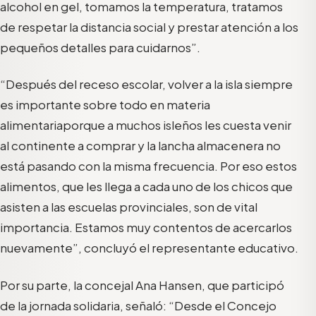
alcohol en gel
, tomamos la temperatura
, tratamos
de respetar
la distancia
social
y prestar
atenci
ón a
los
pequeños detalles para
cuidar
nos
”
.
“Después del receso escolar,
volver a
la isla
siempre
es
importante
sobre todo en materia
alimentaria
porque a muchos isleños les cuest
a venir
al continente a comprar y
la lancha almacenera no
está pasando con la
misma frecuencia
.
Por eso e
stos
alimentos
,
que les
llega a cada uno de los chicos
que
asisten a las
escuelas provinciales
,
son
de vital
importancia.
E
stamos muy contentos de a
cercarlos
nuevamente
”,
concluyó
el representante educativo
.
Por su parte, la concejal Ana Hansen,
que participó
de la jornada solidaria,
señaló: “
Desde el Concejo