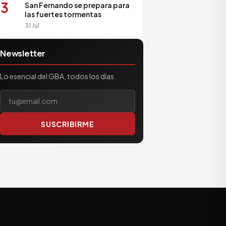
3
San Fernando se prepara para
las fuertes tormentas
31 Jul
Newsletter
Lo esencial del GBA, todos los días.
Tu correo electrónico
SUSCRIBIRME