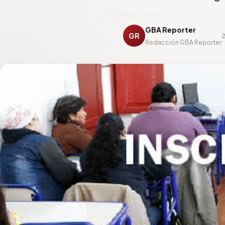
GBA Reporter
GR
2
Redacción GBA Reporter