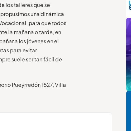
e los talleres que se
ño propusimos una dinámica
m
 Vocacional, para que todos
ante la mañana o tarde, en
añar a los jóvenes en el
ntas para evitar
pre suele ser tan fácil de
norio Pueyrredón 1827, Villa
Pi