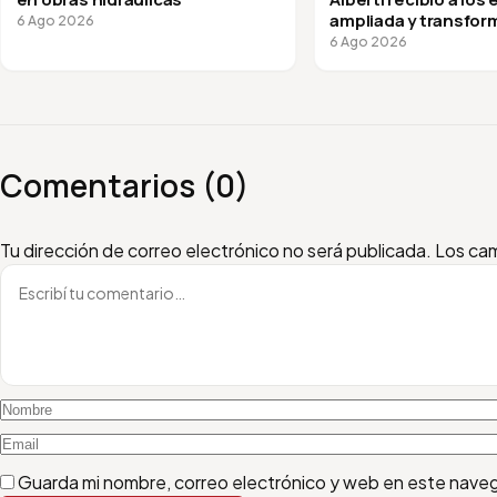
ampliada y transfor
6 Ago 2026
vuelta a clases
6 Ago 2026
Comentarios (0)
Escribí tu comentario
Nombre
Email
Tu dirección de correo electrónico no será publicada.
Los cam
Guarda mi nombre, correo electrónico y web en este nave