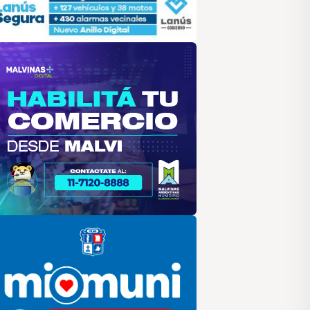
alvinas
lar