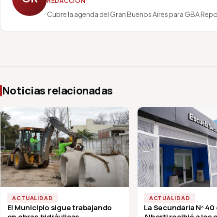
REDACCIÓN
Cubre la agenda del Gran Buenos Aires para GBA Repo
Noticias relacionadas
ACTUALIDAD
ACTUALIDAD
El Municipio sigue trabajando
La Secundaria Nº 40
en obras hidráulicas
Alberti recibió a los