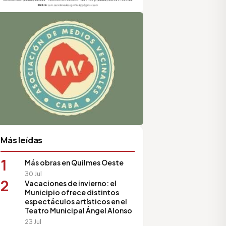
sociación de Medios Vecinales
Más leídas
1
Más obras en Quilmes Oeste
30 Jul
2
Vacaciones de invierno: el
Municipio ofrece distintos
espectáculos artísticos en el
Teatro Municipal Ángel Alonso
23 Jul