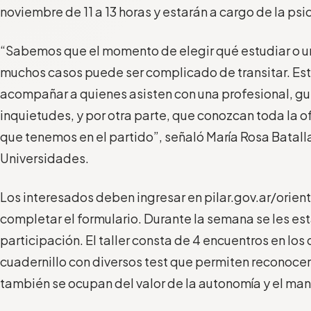
noviembre de 11 a 13 horas y estarán a cargo de la psi
“Sabemos que el momento de elegir qué estudiar o un
muchos casos puede ser complicado de transitar. Est
acompañar a quienes asisten con una profesional, gu
inquietudes, y por otra parte, que conozcan toda la o
que tenemos en el partido”, señaló María Rosa Batalla
Universidades.
Los interesados deben ingresar en pilar.gov.ar/orien
completar el formulario. Durante la semana se les es
participación. El taller consta de 4 encuentros en los
cuadernillo con diversos test que permiten reconoce
también se ocupan del valor de la autonomía y el man