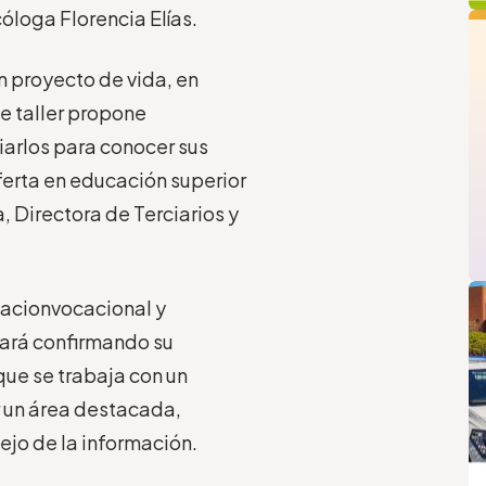
q
cóloga Florencia Elías.
 proyecto de vida, en
e taller propone
iarlos para conocer sus
ferta en educación superior
, Directora de Terciarios y
L
tacionvocacional y
tará confirmando su
 que se trabaja con un
r un área destacada,
ejo de la información.