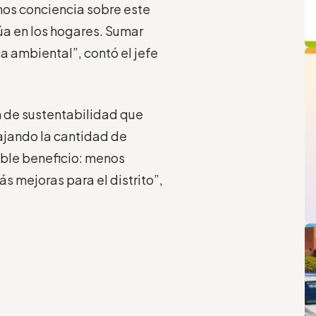
os conciencia sobre este
núa en los hogares. Sumar
q
a ambiental”, contó el jefe
n de sustentabilidad que
ajando la cantidad de
oble beneficio: menos
 mejoras para el distrito”,
L