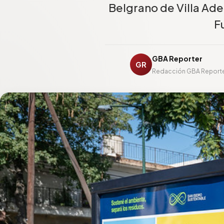
Belgrano de Villa Ade
F
GBA Reporter
GR
Redacción GBA Report