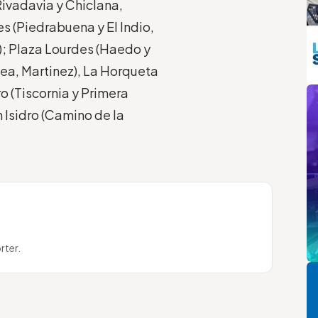
Rivadavia y Chiclana,
es (Piedrabuena y El Indio,
i); Plaza Lourdes (Haedo y
ea, Martinez), La Horqueta
m
o (Tiscornia y Primera
n Isidro (Camino de la
rter.
Pi