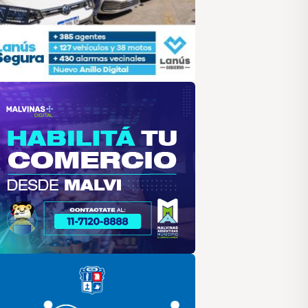
alvinas
lar