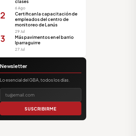
clases
6 Ago
2
Certifican la capacitación de
empleados del centro de
monitoreo de Lanús
29 Jul
3
Más pavimentos en el barrio
Iparraguirre
27 Jul
Newsletter
Lo esencial del GBA, todos los días.
Tu correo electrónico
SUSCRIBIRME