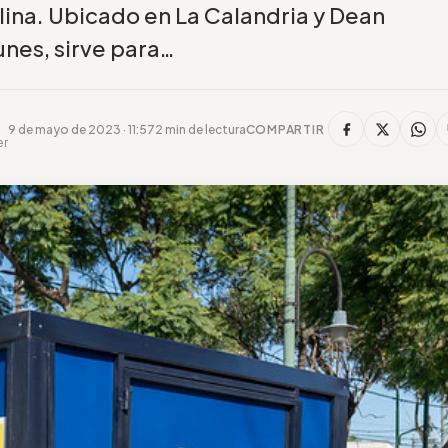
lina. Ubicado en La Calandria y Dean
unes, sirve para…
9 de mayo de 2023 · 11:57
2 min de lectura
COMPARTIR
er