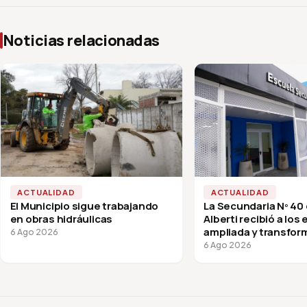
Noticias relacionadas
ACTUALIDAD
ACTUALIDAD
El Municipio sigue trabajando
La Secundaria Nº 40
en obras hidráulicas
Alberti recibió a los
ampliada y transfor
6 Ago 2026
vuelta a clases
6 Ago 2026