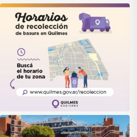
quilmes
LANUS