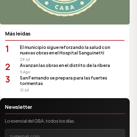
Más leídas
1
El municipio sigue reforzando la salud con
nuevas obras en el Hospital Sanguinetti
29 Jul
2
Avanzan las obras en el distrito de la ribera
5 Ago
3
San Fernando se prepara para las fuertes
tormentas
31 Jul
Newsletter
Lo esencial del GBA, todos los días.
Tu correo electrónico