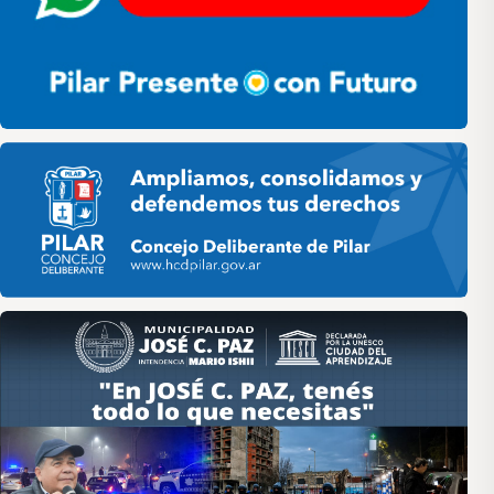
Pilar HCD