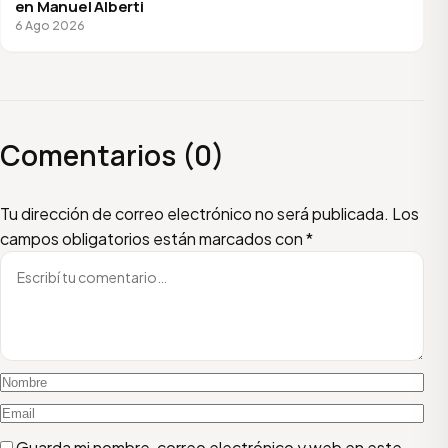
en Manuel Alberti
6 Ago 2026
Comentarios (0)
Escribí tu comentario
Nombre
Email
Tu dirección de correo electrónico no será publicada.
Los
campos obligatorios están marcados con
*
Guarda mi nombre, correo electrónico y web en este