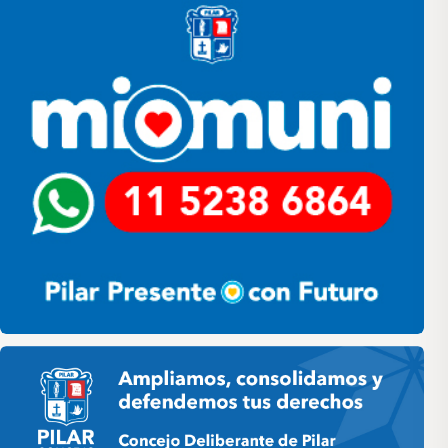
Pilar HCD