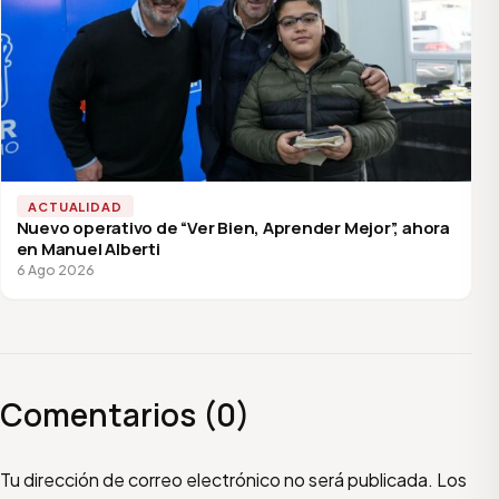
ACTUALIDAD
Nuevo operativo de “Ver Bien, Aprender Mejor”, ahora
en Manuel Alberti
6 Ago 2026
Comentarios (0)
Escribí tu comentario
Nombre
Email
Tu dirección de correo electrónico no será publicada.
Los