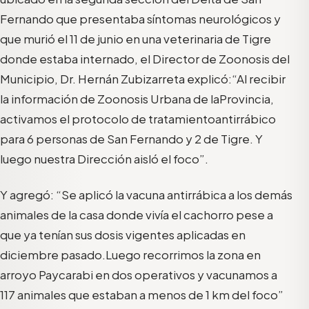
Fernando
que presentaba síntomas neurológicos y
que murió el 11 de junio
en una veterinaria de Tigre
donde estaba internado, el Director de Zoonosis del
Municipio,
Dr.
Hernán
Zubizarreta
explicó:
“Al
recibir
la
información
de
Zoonosis
Urbana
de
la
Provincia,
activamos
el
protocolo
de
tratamiento
antirrábico
para 6 personas de San Fernando
y 2 de Tigre. Y
luego
nuestra Dirección aisló el foco”.
Y agregó: “Se aplicó la vacuna antirrábica a los demás
animales de la casa
donde vivía el cachorro pese a
que
ya tenían sus dosis
vigentes
aplicadas
en
diciembre
pasado.
Luego
recorrimos
la zona
en
arroyo
Paycarabi
en dos operativos
y
vacunamos a
117
animales que e
staban a menos de 1 km
del foco
”