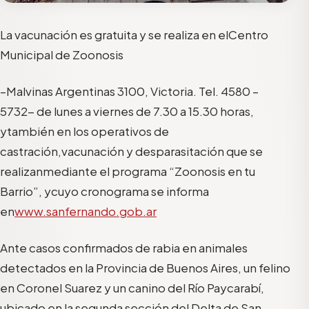
La
vacunación
es
gratuita
y
se
realiza
en
el
Centro
Municipal
de
Zoonosis
–Malvinas
Argentinas
3100,
Victoria.
Tel.
4580
–
5732-
de
lunes
a
viernes
de
7.30
a
15.30
horas,
y
también
en
los
operativos
de
castración,
vacunación
y
desparasitación
que
se
realizan
mediante
el
programa
“Zoonosis
en
tu
Barrio”,
y
cuyo
cronograma
se
informa
en
www.sanfernando.gob.ar
Ante casos confirmados de rabia
en animales
detectados
en la Provincia de Buenos Aires, un felino
en Coronel Suarez
y un canino del Río
Paycarabí
,
ubicado en la
segunda sección
del Delta de San