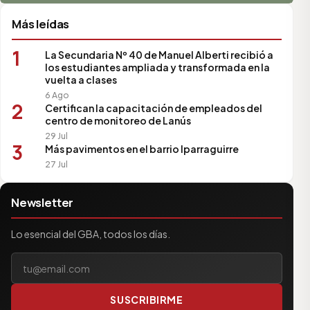
Más leídas
1
La Secundaria Nº 40 de Manuel Alberti recibió a
los estudiantes ampliada y transformada en la
vuelta a clases
6 Ago
2
Certifican la capacitación de empleados del
centro de monitoreo de Lanús
29 Jul
3
Más pavimentos en el barrio Iparraguirre
27 Jul
Newsletter
Lo esencial del GBA, todos los días.
Tu correo electrónico
SUSCRIBIRME