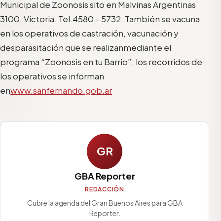
Municipal de Zoonosis sito
en
Malvinas
Argentinas
3100,
Victoria.
Tel.
4580
–
5732.
También
se
vacuna
en los operativos de castración, vacunación y
desparasitación que se realizan
mediante el
programa “Zoonosis en tu Barrio”; los recorridos de
los operativos
se
informan
en
www.sanfernando.gob.ar
GR
GBA Reporter
REDACCIÓN
Cubre la agenda del Gran Buenos Aires para GBA
Reporter.