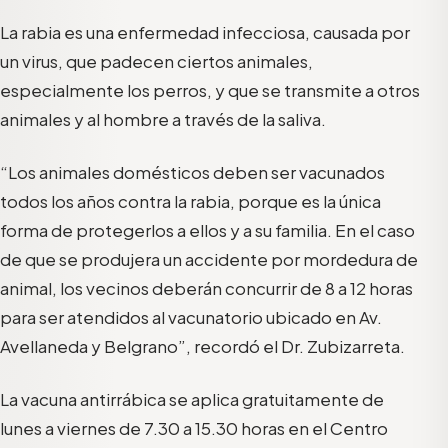
La rabia es una e
nfermedad infecciosa, causada por
un virus, que padecen ciertos animales,
especialmente los perros, y que se transmite a otros
animales y al hombre a través de la saliva.
“
L
os
animales
domésticos
deben
ser
vacunados
todos
los años contra la rabia, porque es
la única
forma de protegerlos
a ellos y a su familia. En el caso
de que se produjera un accidente por mordedura de
animal, los vecinos
deberán concurrir de 8 a 12 horas
para ser atendidos al
vacunatorio
ubicado en Av.
Avellaneda y Belgrano”
, recordó el Dr.
Zubizarreta
.
L
a vacuna antirrábica se aplica gratuitamente de
lunes a viernes de 7.30 a 15.30 horas en el Centro