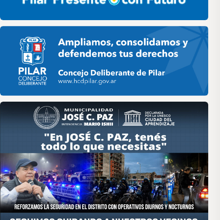
Pilar HCD