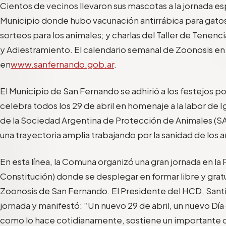
Cientos de vecinos llevaron sus mascotas a la jornada es
Municipio donde hubo vacunación antirrábica para gatos
sorteos para los animales; y charlas del Taller de Tene
y Adiestramiento.
El calendario semanal
de
Zoonosis en 
en
www.sanfernando.gob.ar
.
El Municipio de San Fernando
se adhirió a los festejos po
celebra todos los 29 de abril en homenaje a la labor de
I
de la Sociedad Argentina de Protección de Animales (S
una trayectoria amplia trabajando por la sanidad de los 
En esta línea, la Comuna organizó una gran jornada en la 
Constitución) donde se desplegar en formar libre y gratui
Zoonosis de San Fernando.
El Presidente del HCD, Santi
jornada y manifestó:
“Un nuevo 29 de abril, un nuevo Día 
como lo hace cotidianamente, s
ostiene un importante 