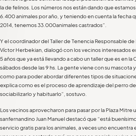
la de felinos
. L
os números nos están dando que estamos
6
.
400 animales por año, y teniendo en cuenta la fech
2014, tenemos 33
.000
animales castrados
”.
Y e
l coordinador del Taller de
Tenencia Responsable de 
Víctor
Herbekian
, dialogó con los vecinos interesados e
5 años que ya está llevando a cabo un taller que es en la
sábados desde las 9
hs
. La gente viene con su mascota y
como para poder abordar diferentes tipos de situaciones
explica como es el proceso de aprendizaje del perro de
sociabilizarlo y habituarlo”, sostuvo.
Los vecinos aprovecharon para pasar por la
Plaza Mitre u
sanfernandino
Juan Manuel
destacó que
“
e
stá buenísimo
se
rvicio gratis para los animales, a
veces uno encuentra en