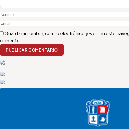
Guarda mi nombre, correo electrónico y web en este naveg
comente.
PUBLICAR COMENTARIO
quilmes
LANUS
malvinas
Pilar