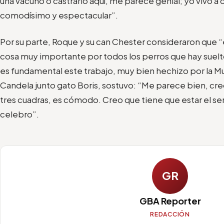
una vacuno o c
astrarlo aquí, me parece genial;
y
o vivo a 
comodísimo y espectacular”.
Por su parte, Roque
y
su can
Chester
consideraron que
“
cosa muy importante por todos los perros que hay
suelt
e
s fundamental este trabajo, muy bien hechizo por la M
Candela junto g
ato Boris
, sostuvo:
“Me parece bien, creo
tres cuadras, es cómodo. Creo que tiene que estar el serv
celebro”.
GR
GBA Reporter
REDACCIÓN