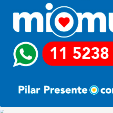
Pilar HCD