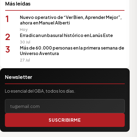
Más leídas
1
Nuevo operativo de “Ver Bien, Aprender Mejor”,
ahora en Manuel Alberti
Hoy
2
Erradican un basural histórico en Lanús Este
30 Jul
3
Más de 60.000 personas en la primera semana de
Universo Aventura
27 Jul
Newsletter
Lo esencial del GBA, todos los días.
Tu correo electrónico
SUSCRIBIRME