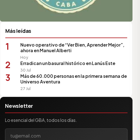
Más leídas
1
Nuevo operativo de “Ver Bien, Aprender Mejor”,
ahora en Manuel Alberti
Hoy
2
Erradican un basural histórico en Lanús Este
30 Jul
3
Más de 60.000 personas en la primera semana de
Universo Aventura
27 Jul
Newsletter
Lo esencial del GBA, todos los días.
Tu correo electrónico