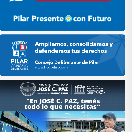
Pilar HCD