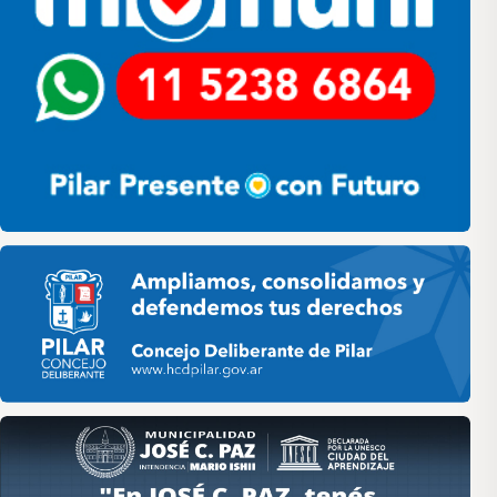
Pilar HCD