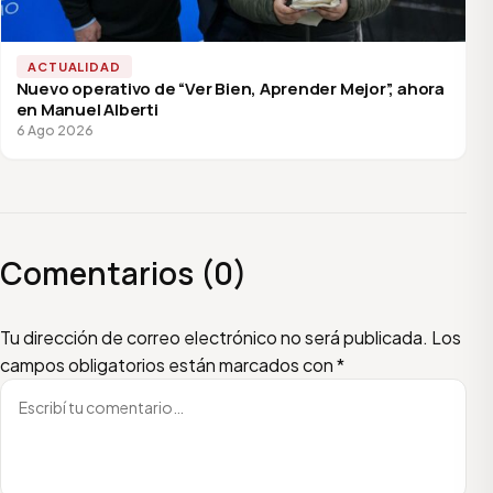
ACTUALIDAD
Nuevo operativo de “Ver Bien, Aprender Mejor”, ahora
en Manuel Alberti
6 Ago 2026
Comentarios (0)
Escribí tu comentario
Nombre
Email
Tu dirección de correo electrónico no será publicada.
Los
campos obligatorios están marcados con
*