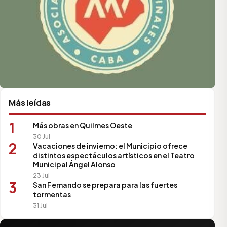
Más leídas
1
Más obras en Quilmes Oeste
30 Jul
2
Vacaciones de invierno: el Municipio ofrece
distintos espectáculos artísticos en el Teatro
Municipal Ángel Alonso
23 Jul
3
San Fernando se prepara para las fuertes
tormentas
31 Jul