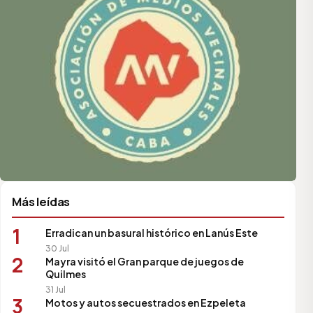
Más leídas
1
Erradican un basural histórico en Lanús Este
30 Jul
2
Mayra visitó el Gran parque de juegos de
Quilmes
31 Jul
3
Motos y autos secuestrados en Ezpeleta