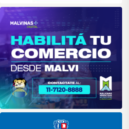
malvinas
Pilar