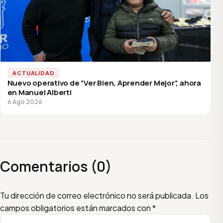
ACTUALIDAD
Nuevo operativo de “Ver Bien, Aprender Mejor”, ahora
en Manuel Alberti
6 Ago 2026
Comentarios (0)
Escribí tu comentario
Nombre
Email
Tu dirección de correo electrónico no será publicada.
Los
campos obligatorios están marcados con
*