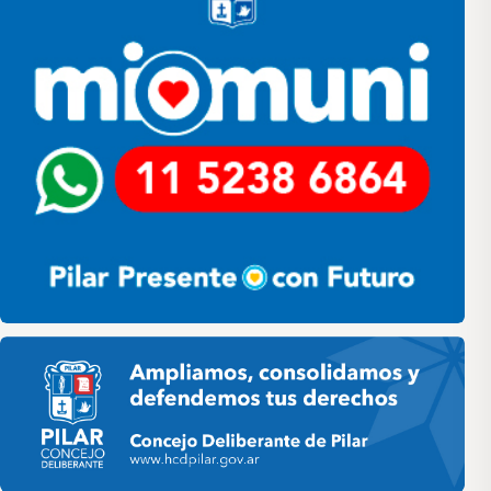
Pilar HCD