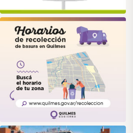
quilmes
LANUS