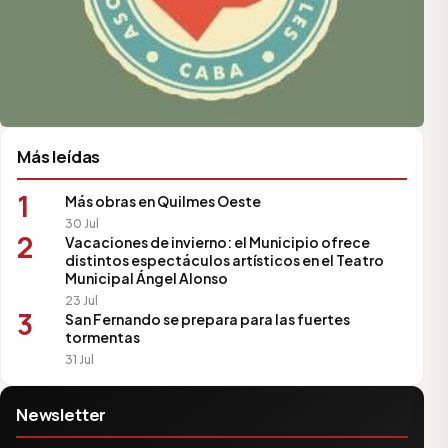
Más leídas
1
Más obras en Quilmes Oeste
30 Jul
2
Vacaciones de invierno: el Municipio ofrece
distintos espectáculos artísticos en el Teatro
Municipal Ángel Alonso
23 Jul
3
San Fernando se prepara para las fuertes
tormentas
31 Jul
Newsletter