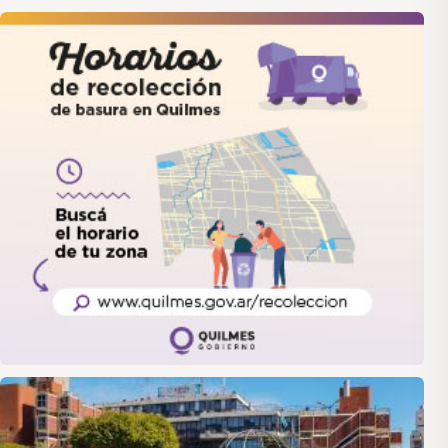
quilmes
LANUS