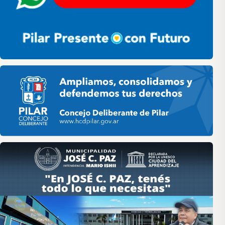
Pilar HCD