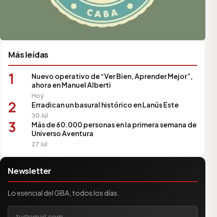
Más leídas
1
Nuevo operativo de “Ver Bien, Aprender Mejor”,
ahora en Manuel Alberti
Hoy
2
Erradican un basural histórico en Lanús Este
30 Jul
3
Más de 60.000 personas en la primera semana de
Universo Aventura
27 Jul
Newsletter
Lo esencial del GBA, todos los días.
Tu correo electrónico