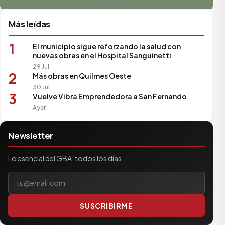
Más leídas
1
El municipio sigue reforzando la salud con
nuevas obras en el Hospital Sanguinetti
29 Jul
2
Más obras en Quilmes Oeste
30 Jul
3
Vuelve Vibra Emprendedora a San Fernando
Ayer
Newsletter
Lo esencial del GBA, todos los días.
Tu correo electrónico
SUSCRIBIRME