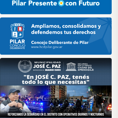
Pilar HCD