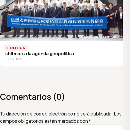
POLÍTICA
Ishii marca la agenda geopolítica
11 Jul 2026
Comentarios (0)
Escribí tu comentario
Nombre
Email
Tu dirección de correo electrónico no será publicada.
Los
campos obligatorios están marcados con
*