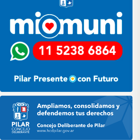
Pilar HCD