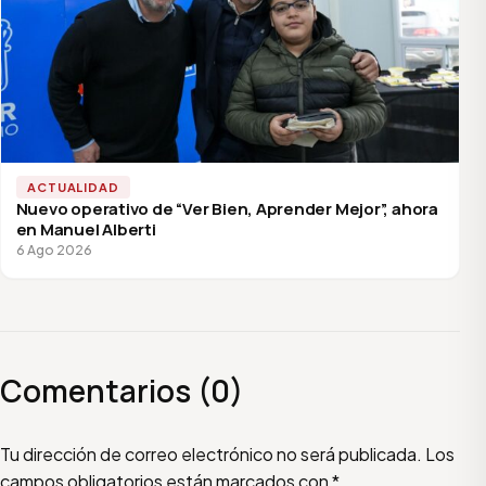
ACTUALIDAD
Nuevo operativo de “Ver Bien, Aprender Mejor”, ahora
en Manuel Alberti
6 Ago 2026
Comentarios (0)
Escribí tu comentario
Nombre
Email
Tu dirección de correo electrónico no será publicada.
Los
campos obligatorios están marcados con
*