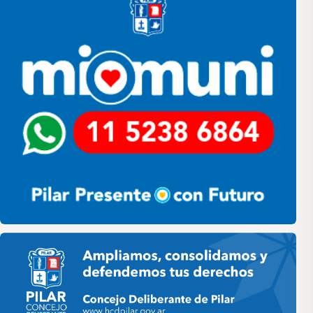
Pilar HCD