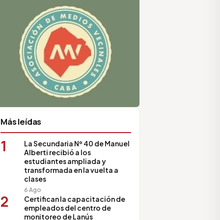
Más leídas
1
La Secundaria Nº 40 de Manuel
Alberti recibió a los
estudiantes ampliada y
transformada en la vuelta a
clases
6 Ago
2
Certifican la capacitación de
empleados del centro de
monitoreo de Lanús