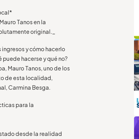
ocal*
Mauro Tanos en la
olutamente original._
q
L
 ingresos y cómo hacerlo
é puede hacerse y qué no?
pa, Mauro Tanos, uno de los
to de esta localidad,
nal, Carmina Besga.
ticas para la
m
estado desde la realidad