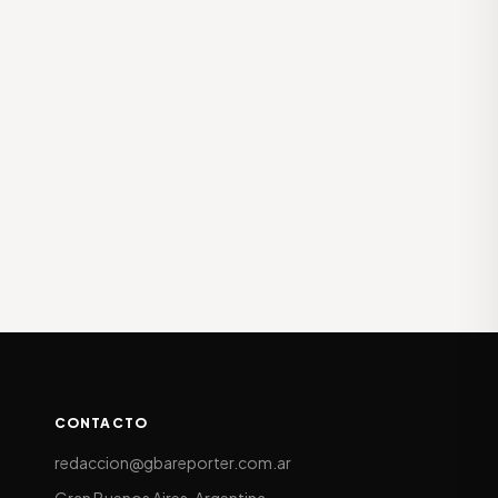
CONTACTO
redaccion@gbareporter.com.ar
Gran Buenos Aires, Argentina