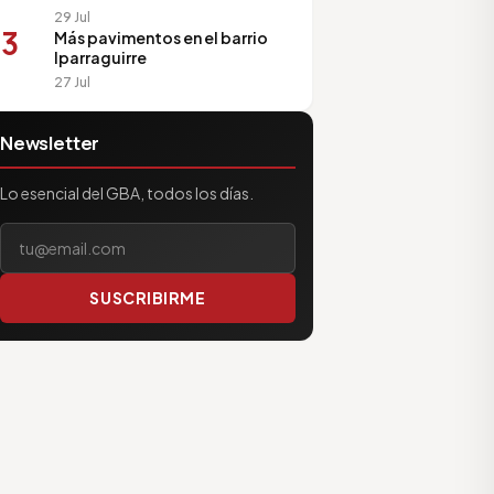
29 Jul
3
Más pavimentos en el barrio
Iparraguirre
27 Jul
Newsletter
Lo esencial del GBA, todos los días.
Tu correo electrónico
SUSCRIBIRME