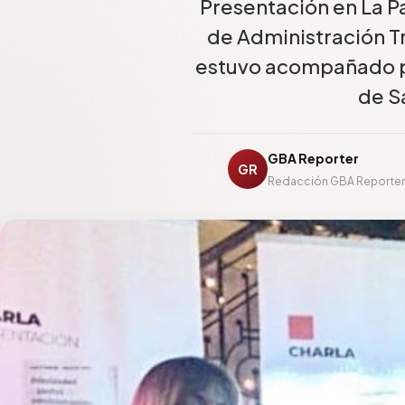
Presentación en La P
de Administración T
estuvo acompañado po
de S
GBA Reporter
GR
Redacción GBA Reporte