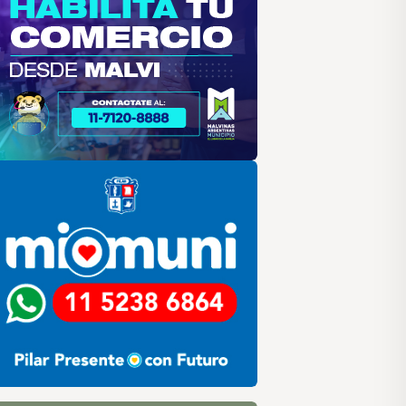
lar
ilar HCD
sociación de Medios Vecinales