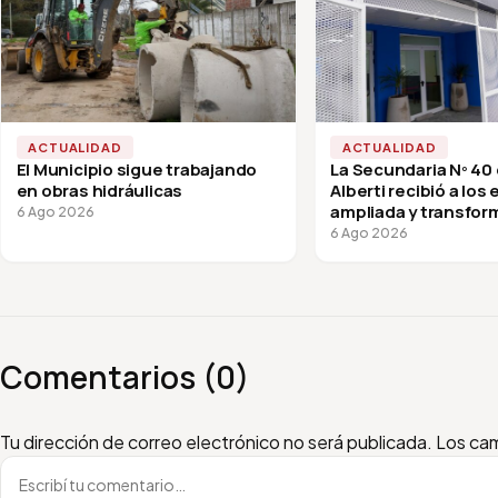
ACTUALIDAD
ACTUALIDAD
El Municipio sigue trabajando
La Secundaria Nº 40
en obras hidráulicas
Alberti recibió a los
ampliada y transfor
6 Ago 2026
vuelta a clases
6 Ago 2026
Comentarios (0)
Escribí tu comentario
Nombre
Email
Tu dirección de correo electrónico no será publicada.
Los cam