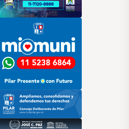
lar
ilar HCD