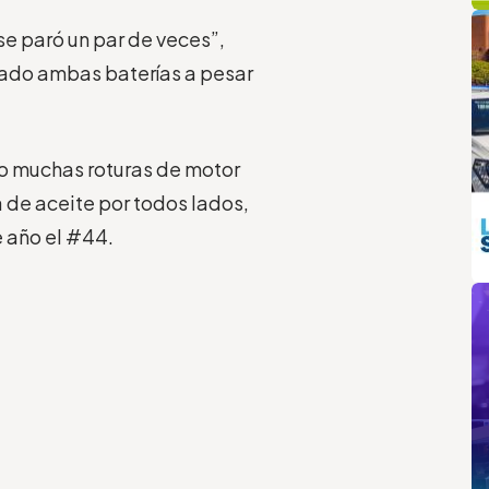
q
L
e paró un par de veces”,
ado ambas baterías a pesar
o muchas roturas de motor
a de aceite por todos lados,
e año el #44.
m