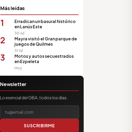
Más leídas
1
Erradican un basural histórico
en Lanús Este
30 Jul
2
Mayra visitó el Gran parque de
juegos de Quilmes
31 Jul
3
Motos y autos secuestrados
en Ezpeleta
Hoy
Newsletter
Lo esencial del GBA, todos los días.
Tu correo electrónico
SUSCRIBIRME