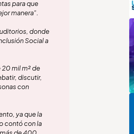
ntas para que
ejor manera”.
m
uditorios, donde
nclusión Social a
 20 mil m² de
atir, discutir,
rsonas con
Pi
ento, ya que la
ro contó con la
, más de 400