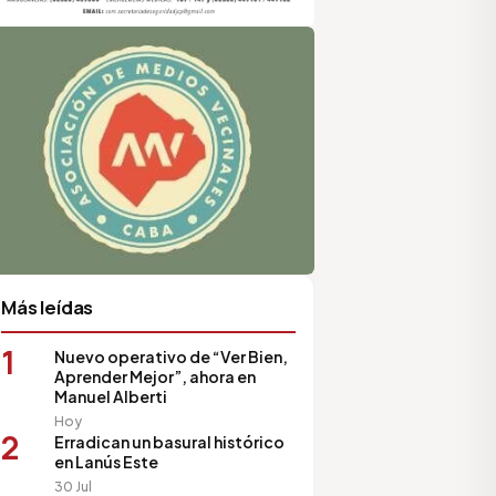
sociación de Medios Vecinales
Más leídas
1
Nuevo operativo de “Ver Bien,
Aprender Mejor”, ahora en
Manuel Alberti
Hoy
2
Erradican un basural histórico
en Lanús Este
30 Jul