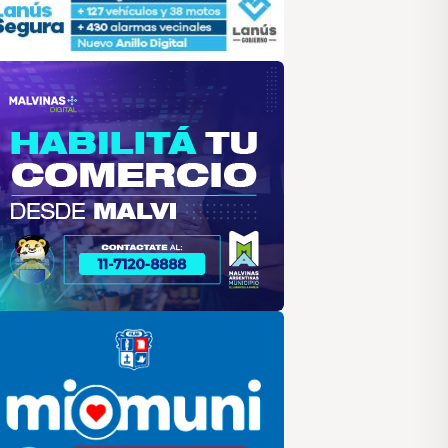
alvinas
lar