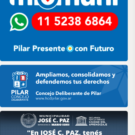
Pilar HCD