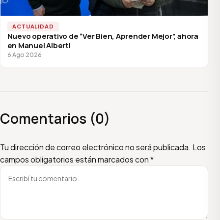
ACTUALIDAD
Nuevo operativo de “Ver Bien, Aprender Mejor”, ahora
en Manuel Alberti
6 Ago 2026
Comentarios (0)
Escribí tu comentario
Nombre
Email
Tu dirección de correo electrónico no será publicada.
Los
campos obligatorios están marcados con
*