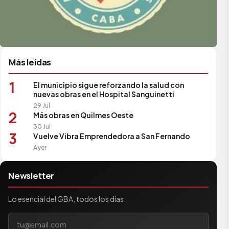
Más leídas
1
El municipio sigue reforzando la salud con
nuevas obras en el Hospital Sanguinetti
29 Jul
2
Más obras en Quilmes Oeste
30 Jul
3
Vuelve Vibra Emprendedora a San Fernando
Ayer
Newsletter
Lo esencial del GBA, todos los días.
Tu correo electrónico