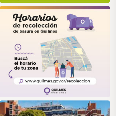
quilmes
LANUS