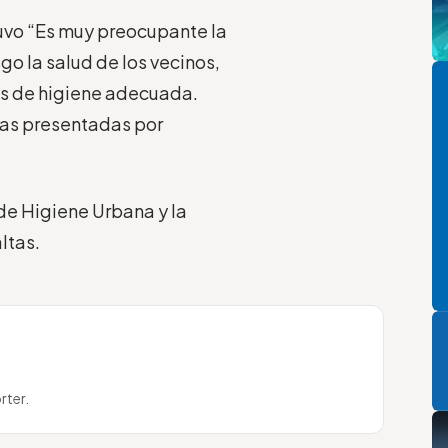
tuvo “Es muy preocupante la
Pi
o la salud de los vecinos,
s de higiene adecuada.
ias presentadas por
de Higiene Urbana y la
ltas.
P
rter.