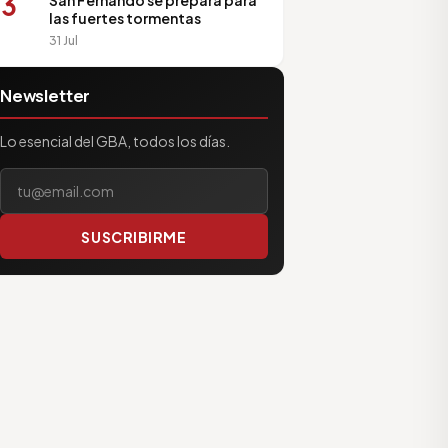
3
San Fernando se prepara para
las fuertes tormentas
31 Jul
Newsletter
Lo esencial del GBA, todos los días.
Tu correo electrónico
SUSCRIBIRME