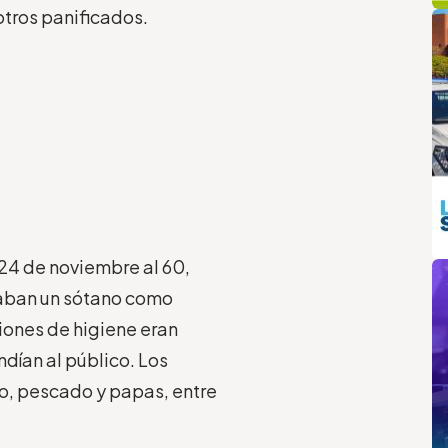
q
L
otros panificados.
m
 24 de noviembre al 60,
zaban un sótano como
iones de higiene eran
dían al público. Los
o, pescado y papas, entre