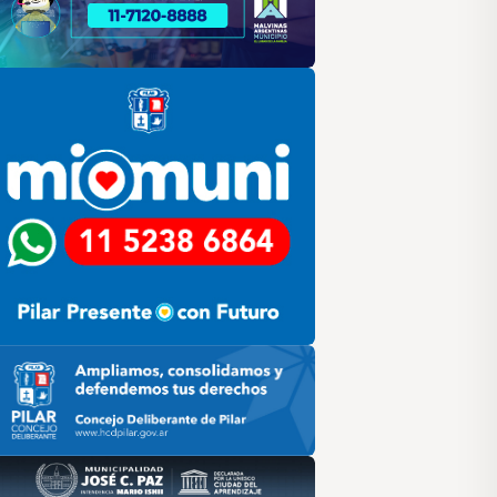
lar
ilar HCD