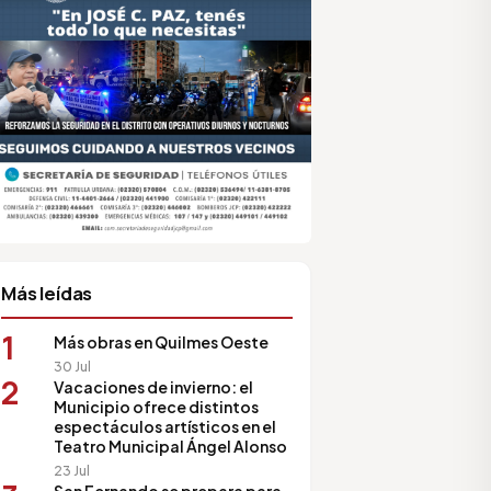
sociación de Medios Vecinales
Más leídas
1
Más obras en Quilmes Oeste
30 Jul
2
Vacaciones de invierno: el
Municipio ofrece distintos
espectáculos artísticos en el
Teatro Municipal Ángel Alonso
23 Jul