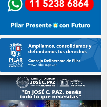
Pilar HCD