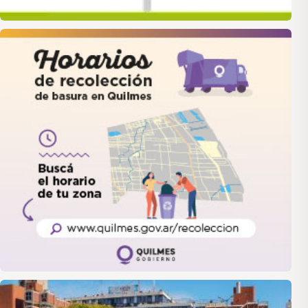
quilmes
LANUS