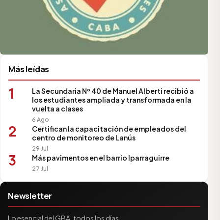
Más leídas
1
La Secundaria Nº 40 de Manuel Alberti recibió a
los estudiantes ampliada y transformada en la
vuelta a clases
6 Ago
2
Certifican la capacitación de empleados del
centro de monitoreo de Lanús
29 Jul
3
Más pavimentos en el barrio Iparraguirre
27 Jul
Newsletter
Lo esencial del GBA, todos los días.