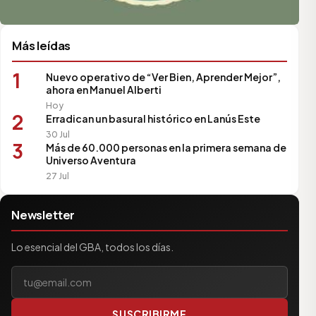
Más leídas
1
Nuevo operativo de “Ver Bien, Aprender Mejor”,
ahora en Manuel Alberti
Hoy
2
Erradican un basural histórico en Lanús Este
30 Jul
3
Más de 60.000 personas en la primera semana de
Universo Aventura
27 Jul
Newsletter
Lo esencial del GBA, todos los días.
Tu correo electrónico
SUSCRIBIRME