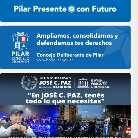
Pilar HCD