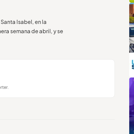
q
L
Santa Isabel, en la
era semana de abril, y se
m
rter.