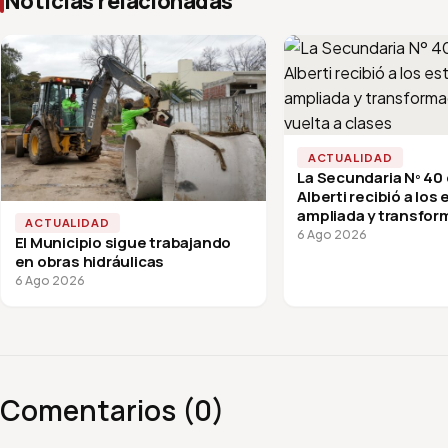
Noticias relacionadas
ACTUALIDAD
La Secundaria Nº 40
Alberti recibió a los
ampliada y transfor
ACTUALIDAD
vuelta a clases
6 Ago 2026
El Municipio sigue trabajando
en obras hidráulicas
6 Ago 2026
Comentarios (0)