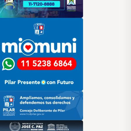
lar
ilar HCD