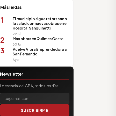
Más leídas
1
El municipio sigue reforzando
la salud con nuevas obras en el
Hospital Sanguinetti
29 Jul
2
Más obras en Quilmes Oeste
30 Jul
3
Vuelve Vibra Emprendedora a
San Fernando
Ayer
Newsletter
Lo esencial del GBA, todos los días.
Tu correo electrónico
SUSCRIBIRME