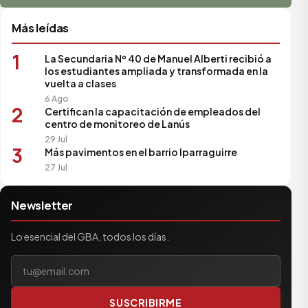
Más leídas
1
La Secundaria Nº 40 de Manuel Alberti recibió a
los estudiantes ampliada y transformada en la
vuelta a clases
6 Ago
2
Certifican la capacitación de empleados del
centro de monitoreo de Lanús
29 Jul
3
Más pavimentos en el barrio Iparraguirre
27 Jul
Newsletter
Lo esencial del GBA, todos los días.
Tu correo electrónico
SUSCRIBIRME