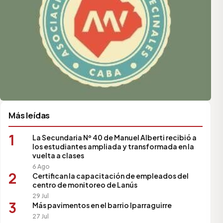
Más leídas
1
La Secundaria Nº 40 de Manuel Alberti recibió a
los estudiantes ampliada y transformada en la
vuelta a clases
6 Ago
2
Certifican la capacitación de empleados del
centro de monitoreo de Lanús
29 Jul
3
Más pavimentos en el barrio Iparraguirre
27 Jul