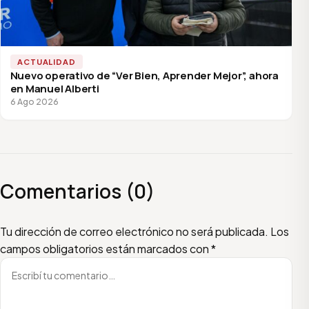
ACTUALIDAD
Nuevo operativo de “Ver Bien, Aprender Mejor”, ahora
en Manuel Alberti
6 Ago 2026
Comentarios (0)
Escribí tu comentario
Nombre
Email
Tu dirección de correo electrónico no será publicada.
Los
campos obligatorios están marcados con
*