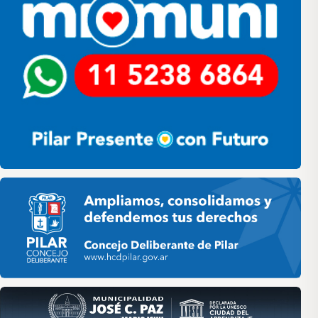
Pilar HCD