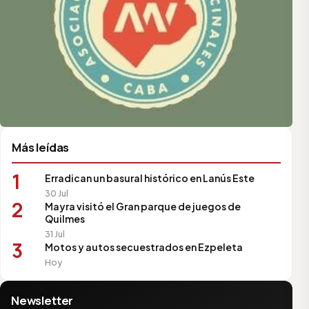
Más leídas
1
Erradican un basural histórico en Lanús Este
30 Jul
2
Mayra visitó el Gran parque de juegos de
Quilmes
31 Jul
3
Motos y autos secuestrados en Ezpeleta
Hoy
Newsletter