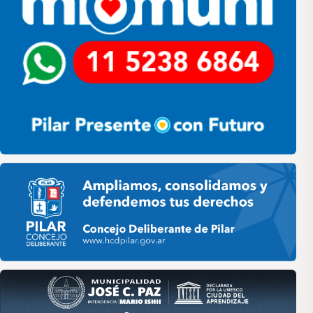
Pilar HCD