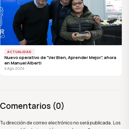
ACTUALIDAD
Nuevo operativo de “Ver Bien, Aprender Mejor”, ahora
en Manuel Alberti
6 Ago 2026
Comentarios (0)
Escribí tu comentario
Nombre
Email
Tu dirección de correo electrónico no será publicada.
Los