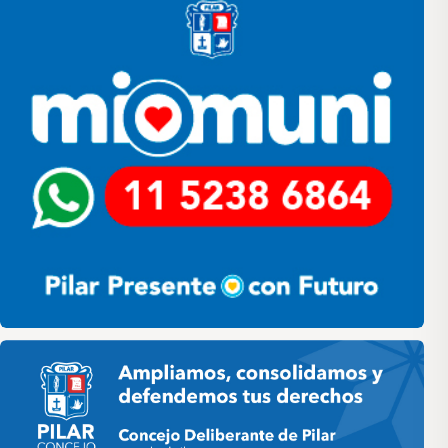
Pilar HCD