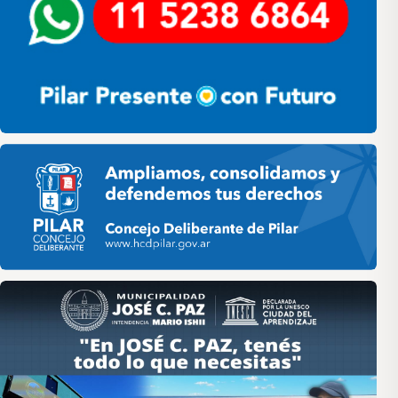
Pilar HCD