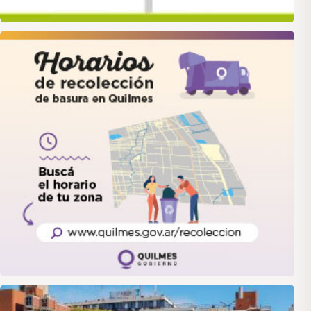
quilmes
LANUS