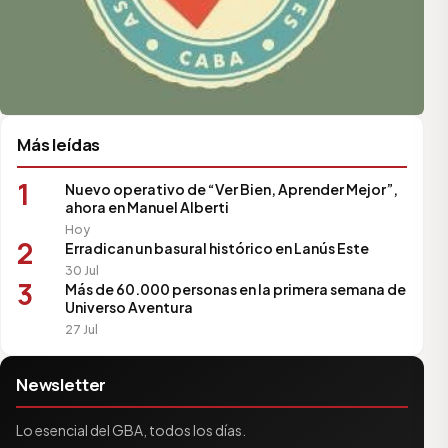
Más leídas
1
Nuevo operativo de “Ver Bien, Aprender Mejor”,
ahora en Manuel Alberti
Hoy
2
Erradican un basural histórico en Lanús Este
30 Jul
3
Más de 60.000 personas en la primera semana de
Universo Aventura
27 Jul
Newsletter
Lo esencial del GBA, todos los días.