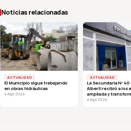
Noticias relacionadas
ACTUALIDAD
ACTUALIDAD
El Municipio sigue trabajando
La Secundaria Nº 40
en obras hidráulicas
Alberti recibió a los
ampliada y transfor
6 Ago 2026
vuelta a clases
6 Ago 2026