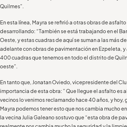
Quilmes”.
En esta línea, Mayra se refirió a otras obras de asfalt
desarrollando: “También se está trabajando en el Ba
Oeste, y estas cuadras de aquí se suman a las más d
adelante con obras de pavimentación en Ezpeleta, y 
400 cuadras que tenemos en todo el distrito de Quil
oeste”.
En tanto que, Jonatan Oviedo, vicepresidente del Clu
importancia de esta obra: ” Que llegue el asfalto es 
vecinos lo venimos reclamando hace 40 años, y hoy, g
Mayra podemos tener esto que nos cambia mucho en el
la vecina Julia Galeano sostuvo que “esta obra de pav
realmente nos cambia mucho la seguridad y la limpiez