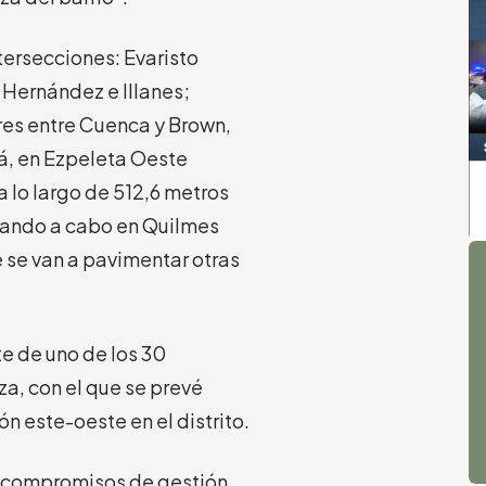
tersecciones: Evaristo
re Hernández e Illanes;
res entre Cuenca y Brown,
á, en Ezpeleta Oeste
a lo largo de 512,6 metros
evando a cabo en Quilmes
A
 se van a pavimentar otras
te de uno de los 30
, con el que se prevé
n este-oeste en el distrito.
s compromisos de gestión,