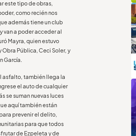
q
L
r este tipo de obras,
 poder, como recién nos
que además tiene un club
hoy van a poder acceder al
uró Mayra, quien estuvo
Obra Pública, Ceci Soler, y
n García.
 asfalto, también llega la
m
grese el auto de cualquier
más se suman nuevas luces
que aquí también están
ara prevenir el delito,
unitarias para que todos
sfrutar de Ezpeleta y de