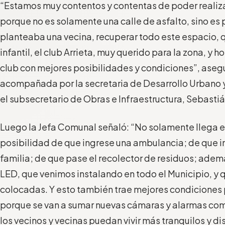
“Estamos muy contentos y contentas de poder realiza
porque no es solamente una calle de asfalto, sino es
planteaba una vecina, recuperar todo este espacio, 
infantil, el club Arrieta, muy querido para la zona, y 
club con mejores posibilidades y condiciones”, aseg
acompañada por la secretaria de Desarrollo Urbano y 
el subsecretario de Obras e Infraestructura, Sebastiá
Luego la Jefa Comunal señaló: “No solamente llega el
posibilidad de que ingrese una ambulancia; de que in
familia; de que pase el recolector de residuos; ade
LED, que venimos instalando en todo el Municipio, y 
colocadas. Y esto también trae mejores condiciones p
porque se van a sumar nuevas cámaras y alarmas com
los vecinos y vecinas puedan vivir más tranquilos y di