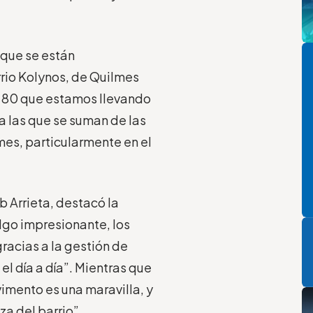
Pi
o que se están
rrio Kolynos, de Quilmes
e 80 que estamos llevando
a las que se suman de las
mes, particularmente en el
b Arrieta, destacó la
P
algo impresionante, los
racias a la gestión de
 día a día”. Mientras que
imento es una maravilla, y
a del barrio”.