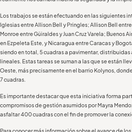
Los trabajos se están efectuando en las siguientes in
Iglesias entre Allison Bell y Pringles; Allison Bell ent
Monroe entre Güiraldes y Juan Cruz Varela; Buenos Ai
en Ezpeleta Este, y Nicaragua entre Caracas y Bogot
siendo en total, 5 cuadras a pavimentar, distribuidas 
lineales. Estas tareas se suman a las que se están ll
Oeste, más precisamente en el barrio Kolynos, donde
7 cuadras.
Es importante destacar que esta iniciativa forma par
compromisos de gestión asumidos por Mayra Mendoza
asfaltar 400 cuadras con el fin de promover la conexió
Para conocer más información sobre el avance de lo