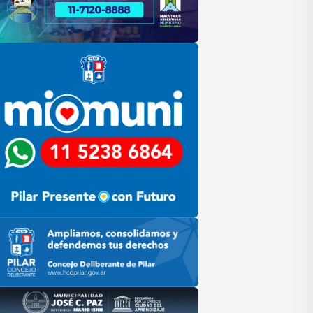
lar
ilar HCD