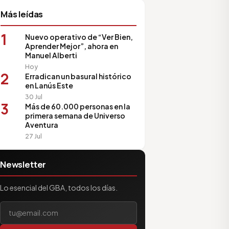
Más leídas
1
Nuevo operativo de “Ver Bien,
Aprender Mejor”, ahora en
Manuel Alberti
Hoy
2
Erradican un basural histórico
en Lanús Este
30 Jul
3
Más de 60.000 personas en la
primera semana de Universo
Aventura
27 Jul
Newsletter
Lo esencial del GBA, todos los días.
Tu correo electrónico