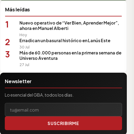
Más leídas
1
Nuevo operativo de “Ver Bien, Aprender Mejor”,
ahora en Manuel Alberti
Hoy
2
Erradican un basural histórico en Lanús Este
30 Jul
3
Más de 60.000 personas en la primera semana de
Universo Aventura
27 Jul
Newsletter
Lo esencial del GBA, todos los días.
Tu correo electrónico
SUSCRIBIRME