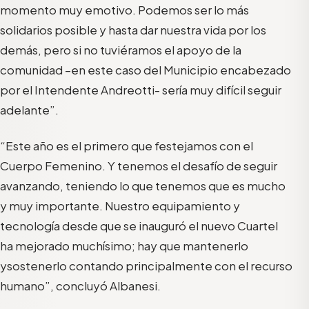
momento muy emotivo.
P
odemos ser lo más
solidarios posible y hasta dar nuestra vida por los
demás, pero
si no tuviéramos el apoyo de la
comunidad
–
en este caso del Municipio encabez
ado
por el Intendente Andreotti-
sería muy difícil seguir
adelante
”
.
“
Este año es el primero que festejamos con el
Cuerpo Femenino. Y tenemos el desafío de seguir
avanzando, teniendo lo que tenemos que es mucho
y muy importante. Nuestro equipamiento y
tecnología desde
que se inauguró
el nuevo
Cuartel
ha mejorado muchísimo; hay que mantenerlo
y
sostenerlo
contando
principalmente
con el recurso
humano
”
, concluyó
Albanesi
.