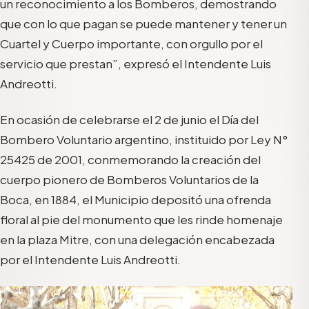
un reconocimiento a los Bomberos, demostrando
que con lo que pagan se puede mantener y tener un
Cuartel y Cuerpo importante, con orgullo por el
servicio que prestan”
,
expresó el
Intendente Luis
Andreotti
.
En ocasión de celebrarse el 2 de junio el Día del
Bombero Voluntario argentino,
institu
ido
por
Ley
N°
25425 de 2001
, conmemorando
la creación del
cuerpo
pionero
de Bomberos Voluntarios
de
l
a
Boca,
en 1884,
el Municipio
depositó una ofrenda
floral al pie del monumento que les rinde homenaje
en la plaza Mitre
,
con una delegación encabezada
por el Intendente Luis Andreotti
.