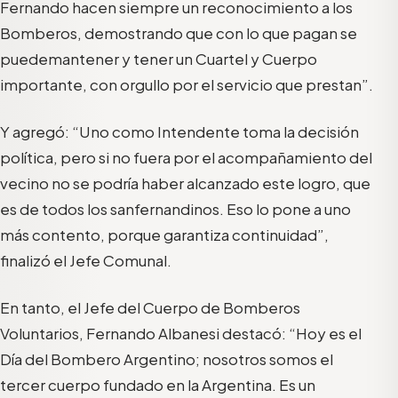
Fernando hace
n
siempre un reconocimiento a los
Bomberos, demostrando que con lo que paga
n se
puede
mantener y tener un Cuartel y Cuerpo
importante, con orgullo por el servicio que prestan
”.
Y agregó: “
Uno como Intendente toma la decisión
política, pero si no fuera por el acompañamiento del
vecino
no se podría haber alcanzado este logro, que
es de todos los sanfernandinos. Eso lo pone a uno
más contento, porque garantiza continuidad
”
,
finalizó el Jefe Comunal
.
En tanto,
el Jefe del Cuerpo
de Bomberos
Voluntarios
,
Fernando
Albanesi
de
stacó
: “
Hoy es el
Día del Bombero Argentino; nosotros somos el
tercer cuerpo fundado en la Argentina. Es un