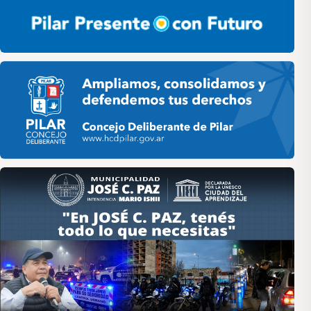
Pilar HCD