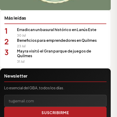
Más leídas
1
Erradican un basural histórico en Lanús Este
30 Jul
2
Beneficios para emprendedores en Quilmes
23 Jul
3
Mayra visitó el Gran parque de juegos de
Quilmes
31 Jul
Newsletter
Lo esencial del GBA, todos los días.
Tu correo electrónico
SUSCRIBIRME