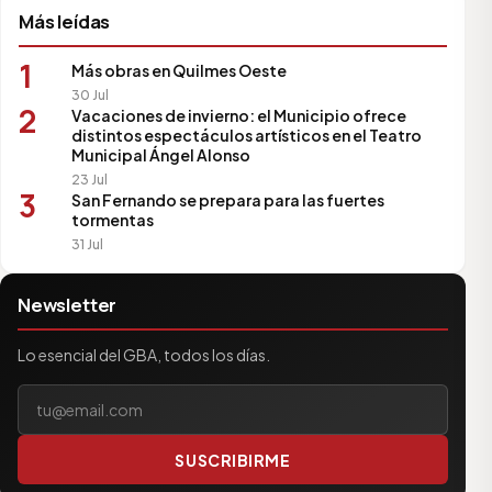
Más leídas
1
Más obras en Quilmes Oeste
30 Jul
2
Vacaciones de invierno: el Municipio ofrece
distintos espectáculos artísticos en el Teatro
Municipal Ángel Alonso
23 Jul
3
San Fernando se prepara para las fuertes
tormentas
31 Jul
Newsletter
Lo esencial del GBA, todos los días.
Tu correo electrónico
SUSCRIBIRME