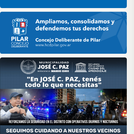
Pilar HCD