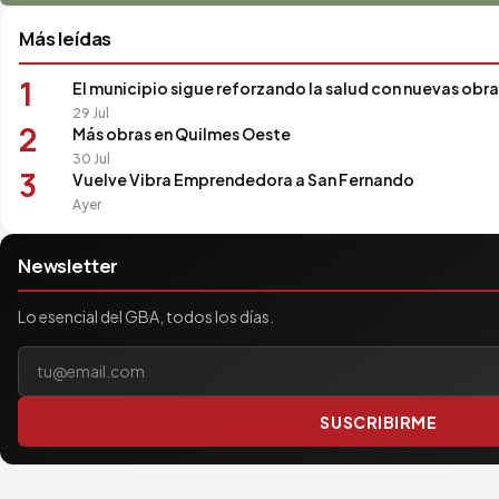
Más leídas
1
El municipio sigue reforzando la salud con nuevas obra
29 Jul
2
Más obras en Quilmes Oeste
30 Jul
3
Vuelve Vibra Emprendedora a San Fernando
Ayer
Newsletter
Lo esencial del GBA, todos los días.
Tu correo electrónico
SUSCRIBIRME