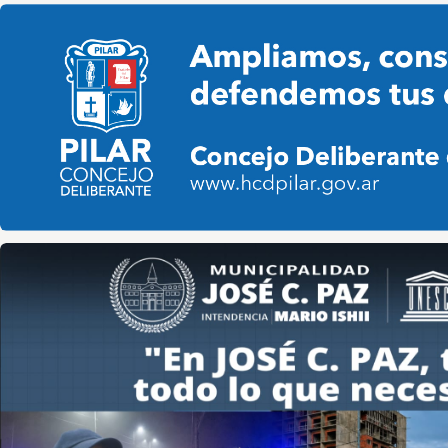
Pilar HCD