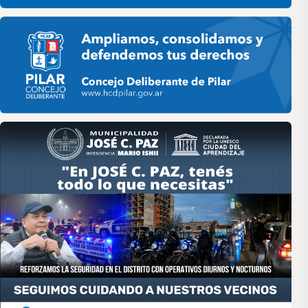
Pilar HCD