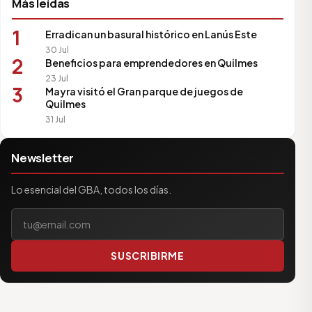
Más leídas
1
Erradican un basural histórico en Lanús Este
30 Jul
2
Beneficios para emprendedores en Quilmes
23 Jul
3
Mayra visitó el Gran parque de juegos de
Quilmes
31 Jul
Newsletter
Lo esencial del GBA, todos los días.
Tu correo electrónico
SUSCRIBIRME