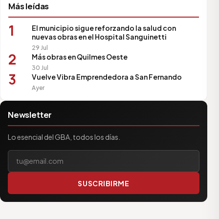
Más leídas
1
El municipio sigue reforzando la salud con
nuevas obras en el Hospital Sanguinetti
29 Jul
2
Más obras en Quilmes Oeste
30 Jul
3
Vuelve Vibra Emprendedora a San Fernando
Ayer
Newsletter
Lo esencial del GBA, todos los días.
Tu correo electrónico
SUSCRIBIRME