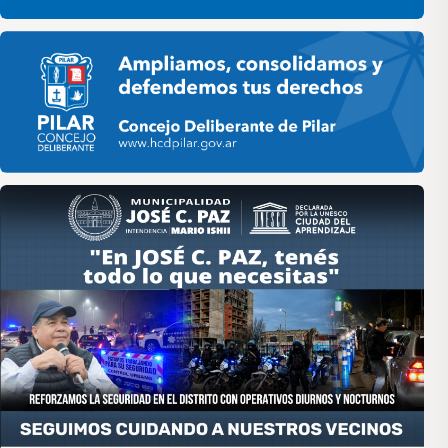
Pilar HCD