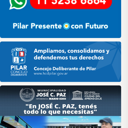
Pilar HCD