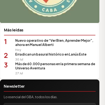
Más leídas
1
Nuevo operativo de “Ver Bien, Aprender Mejor”,
ahora en Manuel Alberti
Hoy
2
Erradican un basural histórico en Lanús Este
30 Jul
3
Más de 60.000 personas en la primera semana de
Universo Aventura
27 Jul
Newsletter
Lo esencial del GBA, todos los días.