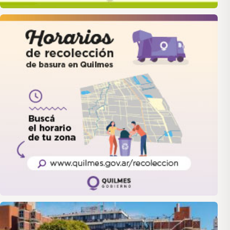
quilmes
LANUS