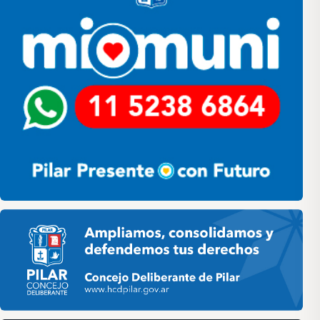
Pilar HCD