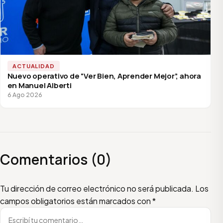
ACTUALIDAD
Nuevo operativo de “Ver Bien, Aprender Mejor”, ahora
en Manuel Alberti
6 Ago 2026
Comentarios (0)
Escribí tu comentario
Nombre
Email
Tu dirección de correo electrónico no será publicada.
Los
campos obligatorios están marcados con
*