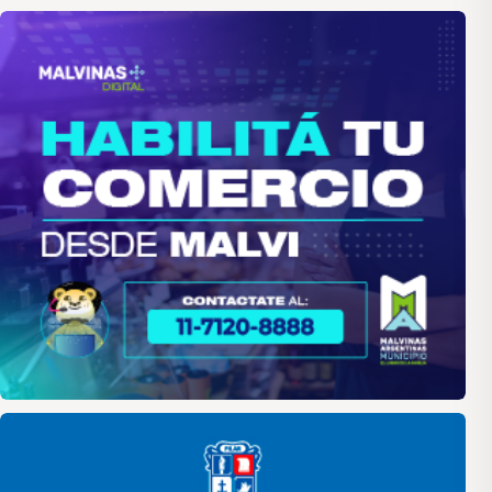
malvinas
Pilar