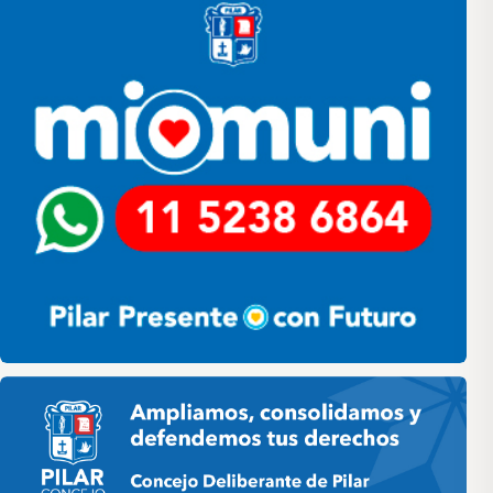
Pilar HCD