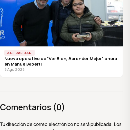
ACTUALIDAD
Nuevo operativo de “Ver Bien, Aprender Mejor”, ahora
en Manuel Alberti
6 Ago 2026
Comentarios (0)
Escribí tu comentario
Nombre
Email
Tu dirección de correo electrónico no será publicada.
Los