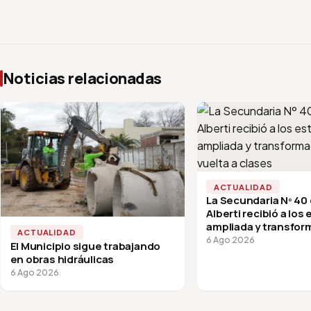
Noticias relacionadas
ACTUALIDAD
La Secundaria Nº 40
Alberti recibió a los
ampliada y transfor
ACTUALIDAD
vuelta a clases
6 Ago 2026
El Municipio sigue trabajando
en obras hidráulicas
6 Ago 2026