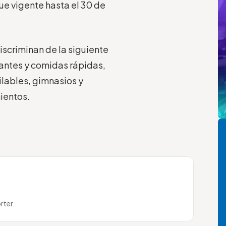
gue vigente hasta el 30 de
discriminan de la siguiente
urantes y comidas rápidas,
ailables, gimnasios y
ientos.
Pi
rter.