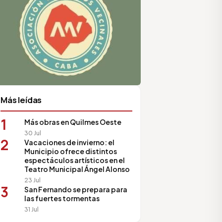
Más leídas
1
Más obras en Quilmes Oeste
30 Jul
2
Vacaciones de invierno: el
Municipio ofrece distintos
espectáculos artísticos en el
Teatro Municipal Ángel Alonso
23 Jul
3
San Fernando se prepara para
las fuertes tormentas
31 Jul