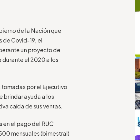
bierno de la Nación que
 de Covid-19, el
iberante un proyecto de
q
L
durante el 2020 a los
s tomadas por el Ejecutivo
e brindar ayuda a los
iva caída de sus ventas.
s en el pago del RUC
500 mensuales (bimestral)
m