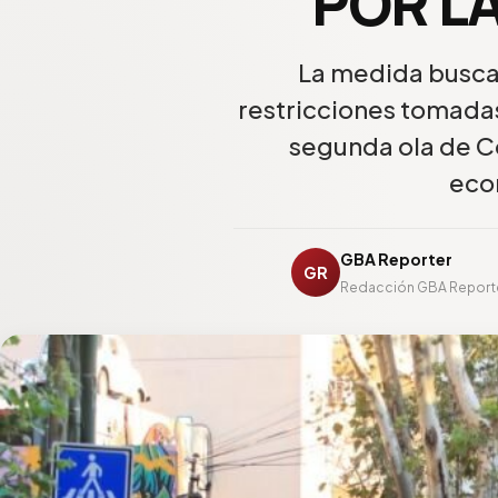
POR L
La medida busca 
restricciones tomadas 
segunda ola de Co
eco
GBA Reporter
GR
Redacción GBA Report