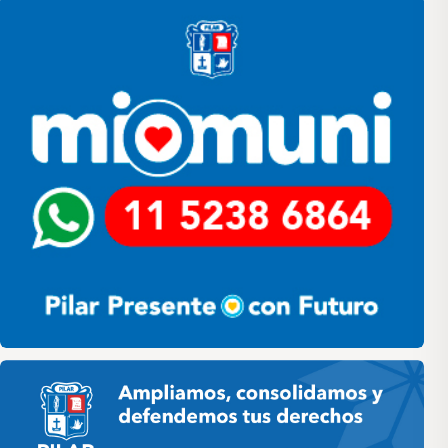
Pilar HCD