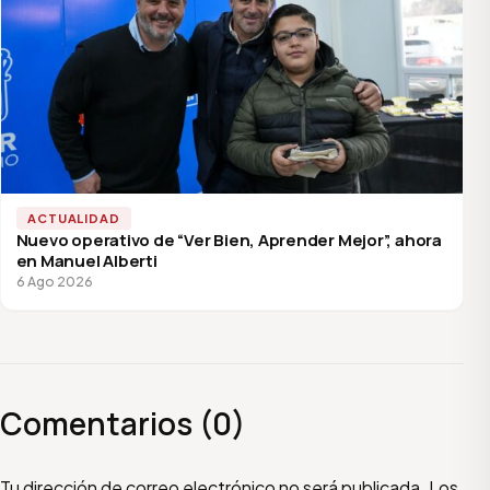
ACTUALIDAD
Nuevo operativo de “Ver Bien, Aprender Mejor”, ahora
en Manuel Alberti
6 Ago 2026
Comentarios (0)
Escribí tu comentario
Nombre
Email
Tu dirección de correo electrónico no será publicada.
Los