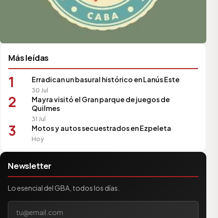
Más leídas
1
Erradican un basural histórico en Lanús Este
30 Jul
2
Mayra visitó el Gran parque de juegos de
Quilmes
31 Jul
3
Motos y autos secuestrados en Ezpeleta
Hoy
Newsletter
Lo esencial del GBA, todos los días.
Tu correo electrónico