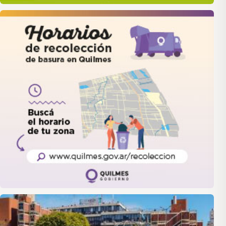
quilmes
LANUS