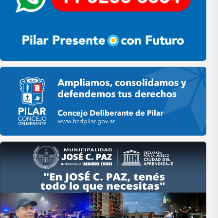
Pilar HCD