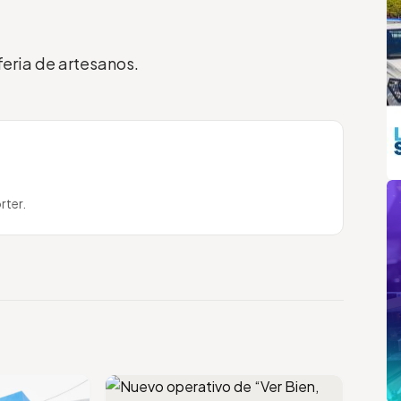
 feria de artesanos.
m
rter.