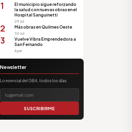
1
El municipio sigue reforzando
la salud con nuevas obras en el
Hospital Sanguinetti
29 Jul
2
Más obras en Quilmes Oeste
30 Jul
3
Vuelve Vibra Emprendedora a
San Fernando
Ayer
Newsletter
Lo esencial del GBA, todos los días.
Tu correo electrónico
SUSCRIBIRME