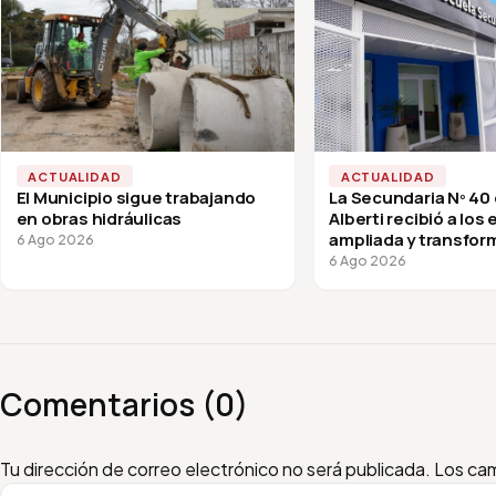
ACTUALIDAD
ACTUALIDAD
El Municipio sigue trabajando
La Secundaria Nº 40
en obras hidráulicas
Alberti recibió a los
ampliada y transfor
6 Ago 2026
vuelta a clases
6 Ago 2026
Comentarios (0)
Escribí tu comentario
Nombre
Email
Tu dirección de correo electrónico no será publicada.
Los cam