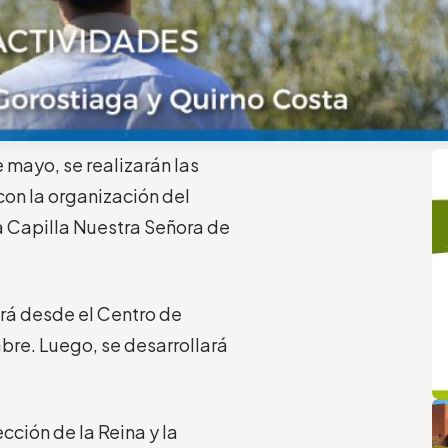
 mayo, se realizarán las
con la organización del
la Capilla Nuestra Señora de
irá desde el Centro de
bre. Luego, se desarrollará
q
L
cción de la Reina y la