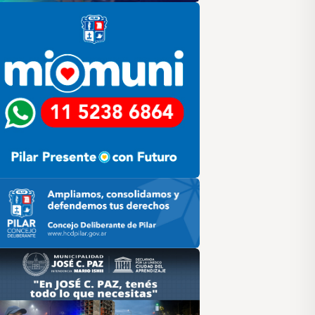
lar
ilar HCD