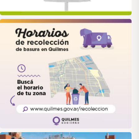
quilmes
LANUS