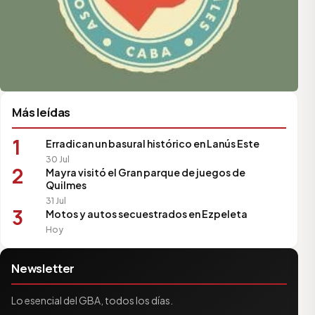
Más leídas
1
Erradican un basural histórico en Lanús Este
30 Jul
2
Mayra visitó el Gran parque de juegos de
Quilmes
31 Jul
3
Motos y autos secuestrados en Ezpeleta
Hoy
Newsletter
Lo esencial del GBA, todos los días.