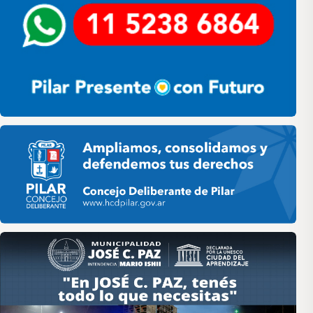
Pilar HCD