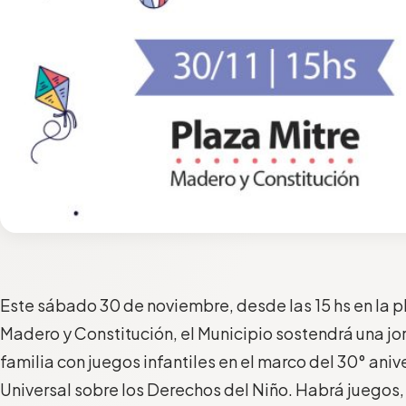
Este
sábado 30
de
noviembre
,
de
sde
las
1
5
hs
en la 
Madero y Constitución, el Municipio sostendrá una jo
familia con juegos infantiles en el marco del 30° ani
Universal sobre los Derechos del Niño. Habrá juegos, 