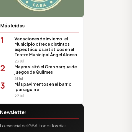
Más leídas
1
Vacaciones de invierno: el
Municipio ofrece distintos
espectáculos artísticos en el
Teatro Municipal Ángel Alonso
23 Jul
2
Mayra visitó el Gran parque de
juegos de Quilmes
31 Jul
3
Más pavimentos en el barrio
Iparraguirre
27 Jul
Newsletter
Lo esencial del GBA, todos los días.