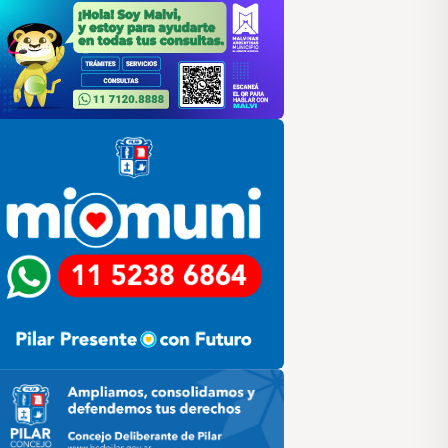
lar
ilar HCD