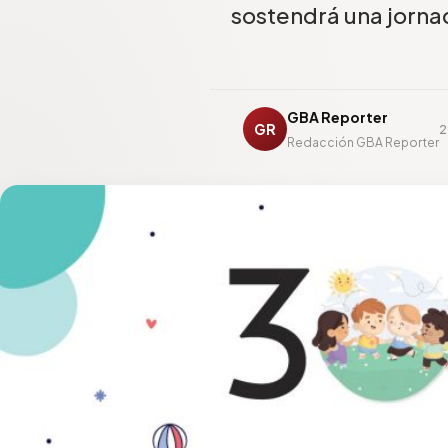
sostendrá una jornad
GBA Reporter
GR
2
Redacción GBA Reporter