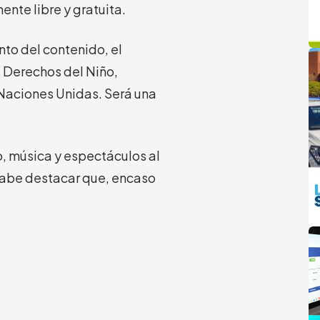
ente libre y gratuita.
q
L
nto del contenido, el
s De
rechos del Niño,
Naciones Unidas. Será una
co, música y espectáculos al
abe destacar que, en
caso
m