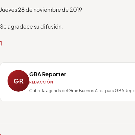
Jueve
s 28
de
noviembre
de 201
9
Se agradece su difusión.
1
GBA Reporter
GR
REDACCIÓN
Cubre la agenda del Gran Buenos Aires para GBA Repo