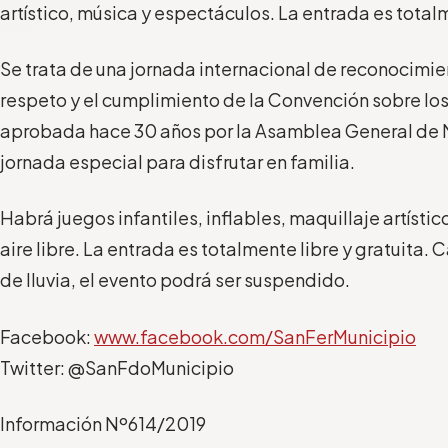
artístico, música y espectáculos. La entrada es totalm
Se trata de una jornada internacional de reconocimie
respeto y el cumplimiento de la
Convención sobre lo
aprobada hace 30
años por la Asam
blea General de 
jornada especial para disfrutar en familia.
Habrá juegos infantiles, inflables, maquillaje artísti
aire libre.
La entrada es totalmente libre y gratuita.
C
de lluvia
,
el evento podrá ser suspendido.
Facebook:
www.facebook.com/SanFerMunicipio
Twitter: @SanFdoMunicipio
Información Nº
614
/2019