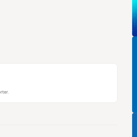
Pi
rter.
P