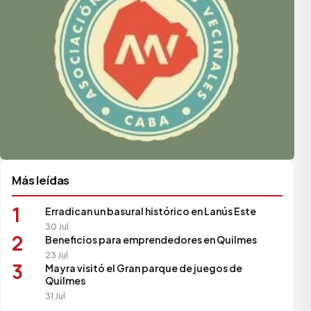
Más leídas
1
Erradican un basural histórico en Lanús Este
30 Jul
2
Beneficios para emprendedores en Quilmes
23 Jul
3
Mayra visitó el Gran parque de juegos de
Quilmes
31 Jul