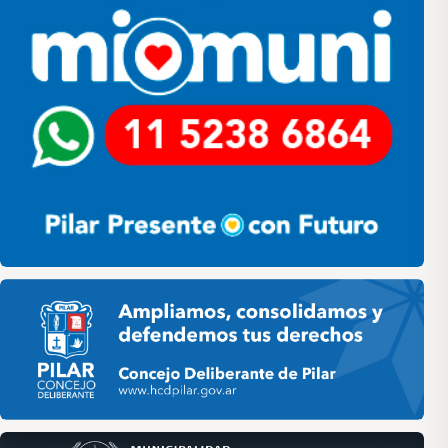
Pilar HCD