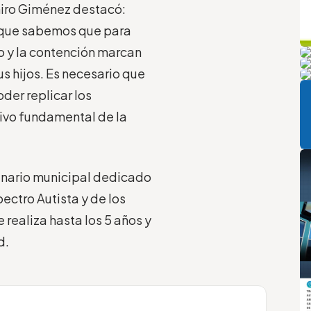
amiro Giménez destacó:
orque sabemos que para
q
L
o y la contención marcan
m
Pi
s hijos. Es necesario que
P
der replicar los
tivo fundamental de la
linario municipal dedicado
ectro Autista y de los
 realiza hasta los 5 años y
d.