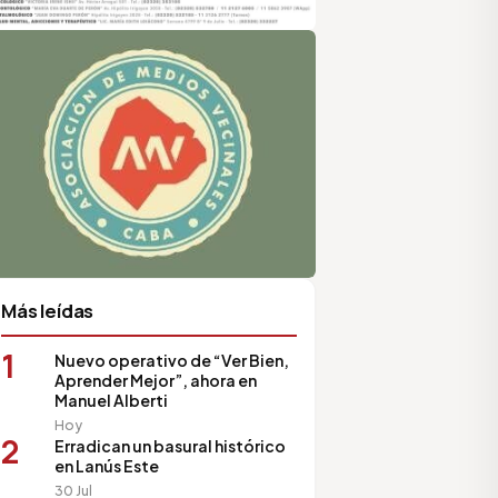
sociación de Medios Vecinales
Más leídas
1
Nuevo operativo de “Ver Bien,
Aprender Mejor”, ahora en
Manuel Alberti
Hoy
2
Erradican un basural histórico
en Lanús Este
30 Jul