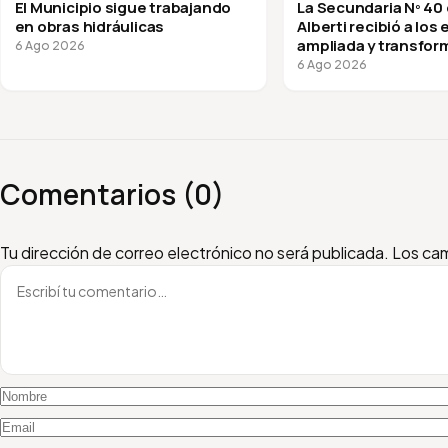
El Municipio sigue trabajando
La Secundaria Nº 40
en obras hidráulicas
Alberti recibió a los
ampliada y transfor
6 Ago 2026
vuelta a clases
6 Ago 2026
Comentarios (0)
Escribí tu comentario
Nombre
Email
Tu dirección de correo electrónico no será publicada.
Los cam